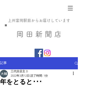
​上州富岡駅前からお届けしています
​岡 田 新 聞 店
記事
三代目店主 D
2022年3月12日
読了時間: 1分
年をとると･･･