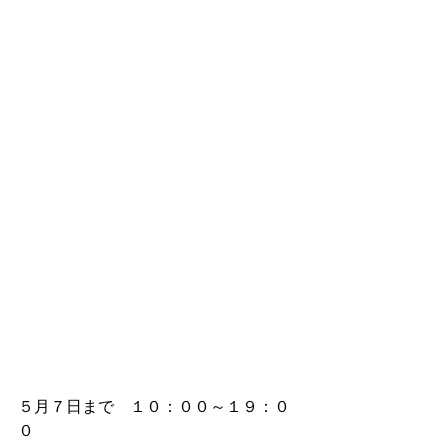
５月７日まで　１０：００～１９：０
０