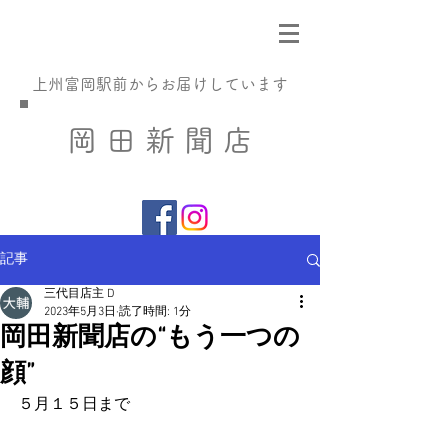
​上州富岡駅前からお届けしています
​岡 田 新 聞 店
記事
三代目店主 D
2023年5月3日
読了時間: 1分
岡田新聞店の“もう一つの
顔”
５月１５日まで