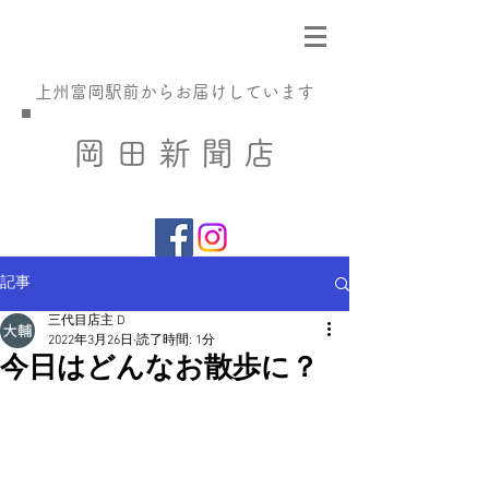
​上州富岡駅前からお届けしています
​岡 田 新 聞 店
記事
三代目店主 D
2022年3月26日
読了時間: 1分
今日はどんなお散歩に？