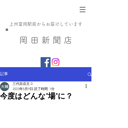
​上州富岡駅前からお届けしています
​岡 田 新 聞 店
記事
三代目店主 D
2023年5月9日
読了時間: 1分
今度はどんな"場"に？