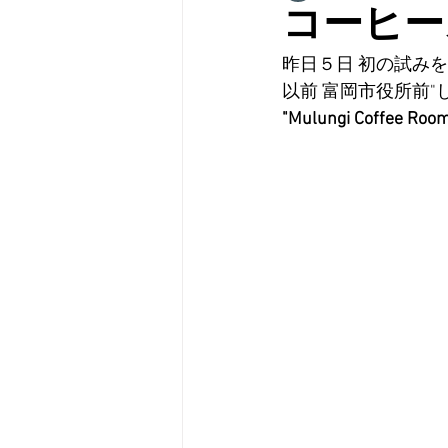
コーヒー
昨日５日 初の試み
以前 富岡市役所前
"Mulungi Coffee Roo