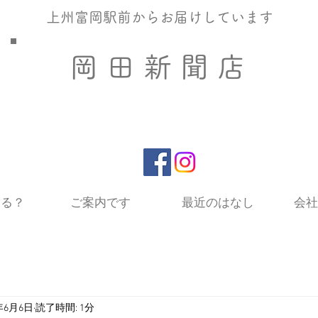
​上州富岡駅前からお届けしています
​岡 田 新 聞 店
いる？
ご案内です
最近のはなし
会社
4年6月6日
読了時間: 1分