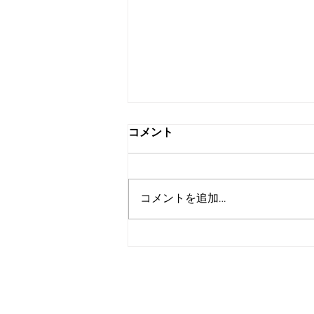
Instagram
コメント
こちらへの投稿が１年も空いてし
まって･･･ その間、ＳＮＳへの投
稿はたびたびしていました。 リ
コメントを追加…
ンクを貼り付けておきますので、
こちらもご覧になってみてくださ
い！
https://www.instagram.com/josh
utomioka_ekimae_okada?utm_...