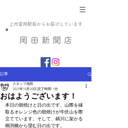
​上州富岡駅前からお届けしています
​岡 田 新 聞 店
記事
スタッフ池田
2021年10月20日
読了時間: 1分
おはようございます！
本日の朝焼けと日の出です。山際を縁
取るオレンジ色の朝焼けが牛伏山を際
立てています。そして、鏑川に架かる
桐渕橋から望む日の出です。