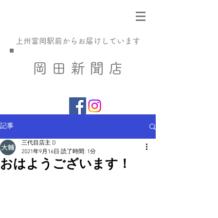
​上州富岡駅前からお届けしています
​岡 田 新 聞 店
記事
三代目店主 D
2021年9月16日
読了時間: 1分
おはようございます！